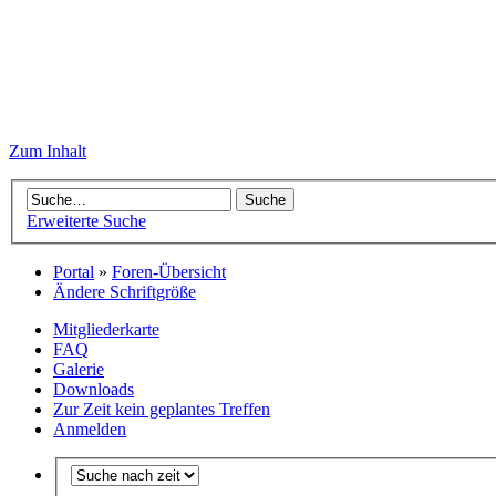
Zum Inhalt
Erweiterte Suche
Portal
»
Foren-Übersicht
Ändere Schriftgröße
Mitgliederkarte
FAQ
Galerie
Downloads
Zur Zeit kein geplantes Treffen
Anmelden
•
Unbeantwortete Themen
•
Aktive Themen
Sprache: